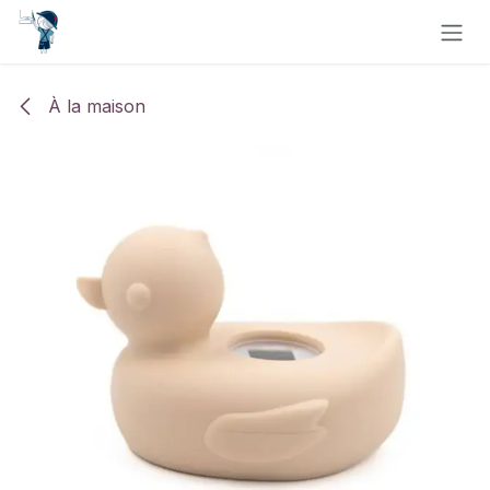
Se rendre au contenu
À la maison