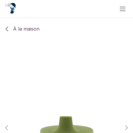
Se rendre au contenu
À la maison