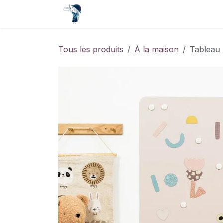
Se rendre au contenu
Accueil
Contact
Événements
Tous les produits
À la maison
Tableau 