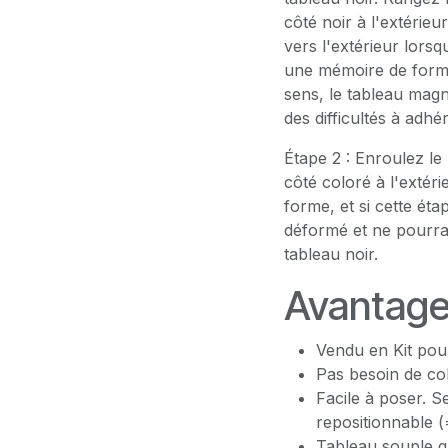
côté noir à l'extérieur
vers l'extérieur lors
une mémoire de forme
sens, le tableau magn
des difficultés à adhé
Étape 2 : Enroulez le
côté coloré à l'extér
forme, et si cette éta
déformé et ne pourra
tableau noir.
Avantag
Vendu en Kit pour
Pas besoin de col
Facile à poser. S
repositionnable (
Tableau souple q