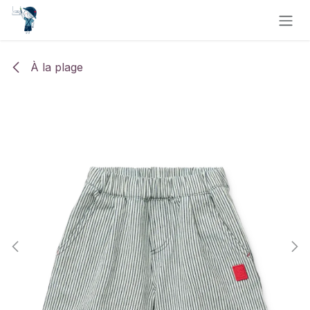
Se rendre au contenu
À la plage