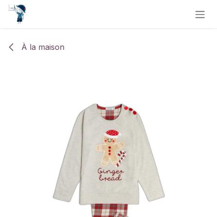
Se rendre au contenu
À la maison