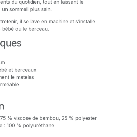
dents du quotidien, tout en laissant le
 un sommeil plus sain.
tretenir, il se lave en machine et s’installe
de bébé ou le berceau.
iques
 cm
bébé et berceaux
ment le matelas
erméable
n
: 75 % viscose de bambou, 25 % polyester
e : 100 % polyuréthane