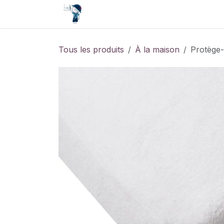
Se rendre au contenu
Accueil
Contact
Événements
Tous les produits
À la maison
Protège