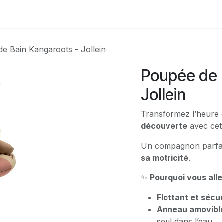
Contactez-nous
e Bain Kangaroots - Jollein
Poupée de 
Jollein
Transformez l’heure
découverte
avec ce
Un compagnon parfa
sa motricité
.
✨
Pourquoi vous allez
Flottant et sécu
Anneau amovibl
seul dans l’eau