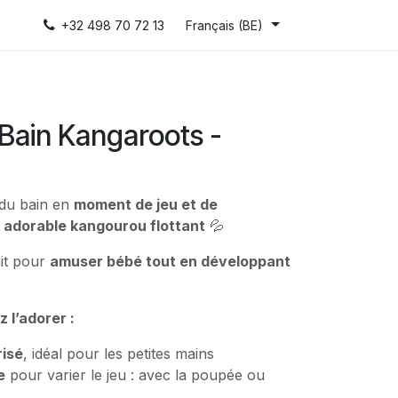
+32 498 70 72 13
Français (BE)
Bain Kangaroots -
 du bain en
moment de jeu et de
t
adorable kangourou flottant
💦
it pour
amuser bébé tout en développant
 l’adorer :
risé
, idéal pour les petites mains
e
pour varier le jeu : avec la poupée ou