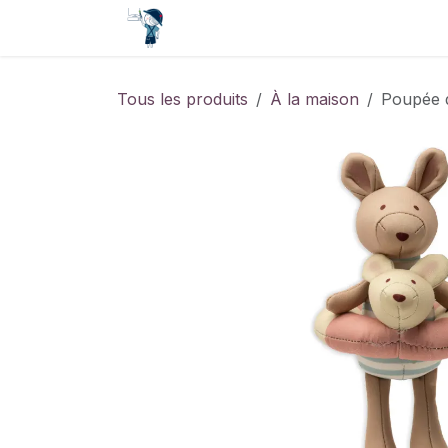
Se rendre au contenu
Accueil
Contact
Événements
Tous les produits
À la maison
Poupée d