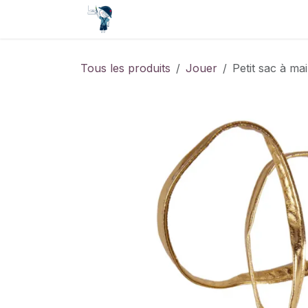
Se rendre au contenu
Accueil
Contact
Événements
Tous les produits
Jouer
Petit sac à ma