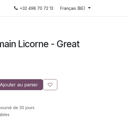
+32 498 70 72 13
Français (BE)
 main Licorne - Great
Ajouter au panier
mboursé de 30 jours
rables