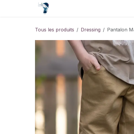
Se rendre au contenu
Accueil
Contact
Événements
Tous les produits
Dressing
Pantalon M