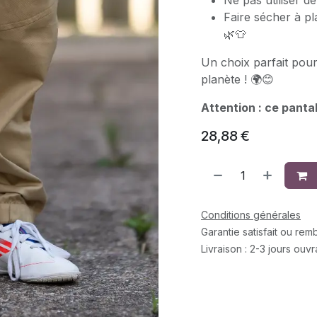
Ne pas utiliser de
Faire sécher à pl
🌿👕
Un choix parfait pour 
planète ! 🌍😊
Attention : ce pantal
28,88
€
Conditions générales
Garantie satisfait ou re
Livraison : 2-3 jours ouv