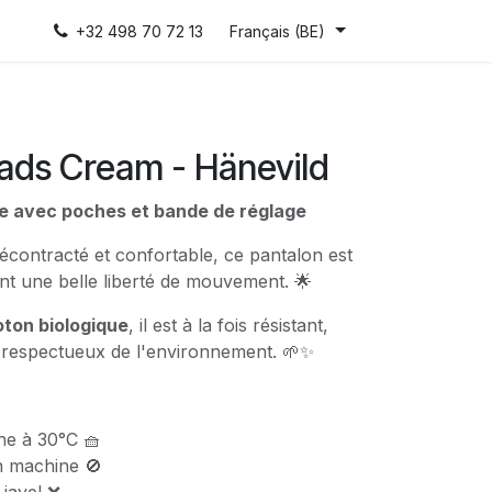
+32 498 70 72 13
Français (BE)
ads Cream - Hänevild
e avec poches et bande de réglage
écontracté et confortable, ce pantalon est
ant une belle liberté de mouvement. 🌟
ton biologique
, il est à la fois résistant,
 respectueux de l'environnement. 🌱✨
ne à 30°C 🧺
n machine 🚫