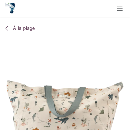
Se rendre au contenu
À la plage