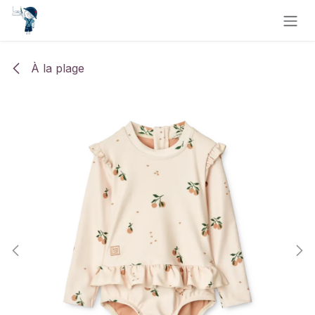
Se rendre au contenu
À la plage