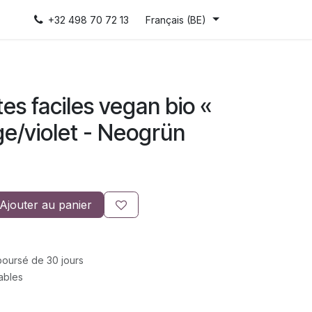
+32 498 70 72 13
Français (BE)
tes faciles vegan bio «
ge/violet - Neogrün
Ajouter au panier
mboursé de 30 jours
rables