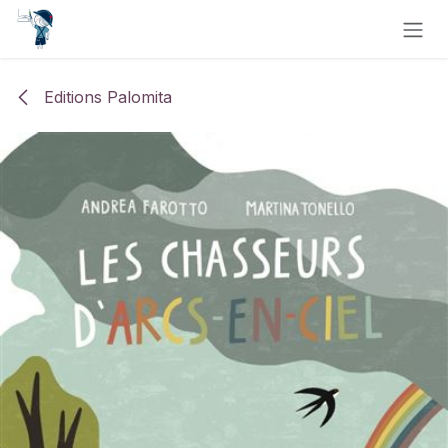
Se rendre au contenu
Editions Palomita