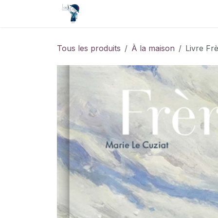
Se rendre au contenu
Accueil
Contact
Événements
Tous les produits
À la maison
Livre Fr