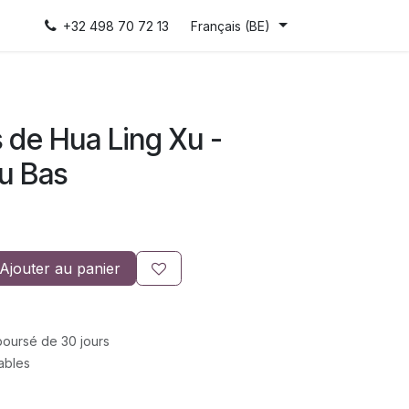
+32 498 70 72 13
Français (BE)
s de Hua Ling Xu -
u Bas
Ajouter au panier
mboursé de 30 jours
rables