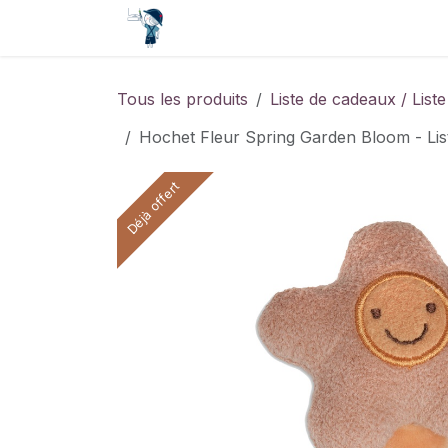
Se rendre au contenu
Accueil
Contact
Événements
Tous les produits
Liste de cadeaux / Lis
Hochet Fleur Spring Garden Bloom - Lis
Déjà offert