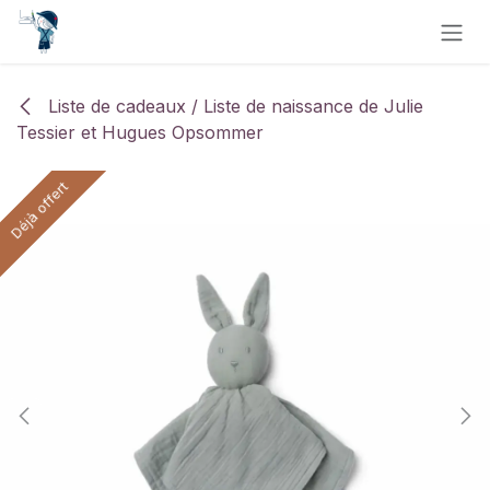
Se rendre au contenu
Liste de cadeaux / Liste de naissance de Julie
Tessier et Hugues Opsommer
Déjà offert
Déjà offert