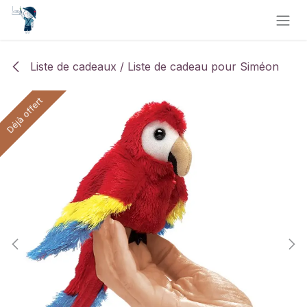
Se rendre au contenu
Liste de cadeaux / Liste de cadeau pour Siméon
Déjà offert
Déjà offert