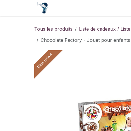
Se rendre au contenu
Accueil
Contact
Événements
Tous les produits
Liste de cadeaux / List
Chocolate Factory - Jouet pour enfants 
Déjà offert