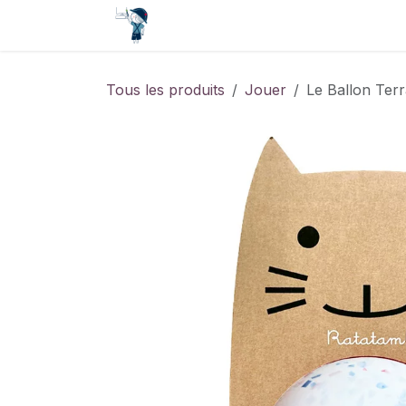
Se rendre au contenu
Accueil
Contact
Événements
Tous les produits
Jouer
Le Ballon Ter