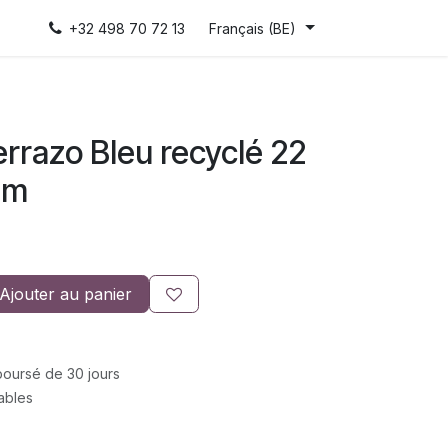
+32 498 70 72 13
Français (BE)
errazo Bleu recyclé 22
am
Ajouter au panier
mboursé de 30 jours
rables