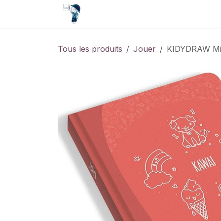
Se rendre au contenu
Accueil
Contact
Événements
Tous les produits
Jouer
KIDYDRAW Mini