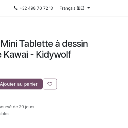
+32 498 70 72 13
Français (BE)
ini Tablette à dessin
 Kawai - Kidywolf
Ajouter au panier
mboursé de 30 jours
rables