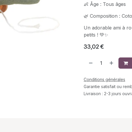
👶 Âge : Tous âges
🌿 Composition : Cot
Un adorable ami à rou
petits ! 💚✨
33,02
€
Conditions générales
Garantie satisfait ou re
Livraison : 2-3 jours ouv