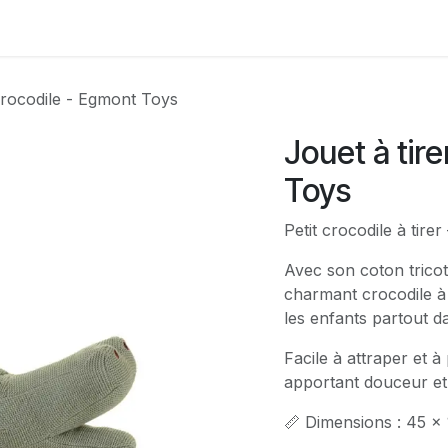
Contactez-nous
Crocodile - Egmont Toys
Jouet à tir
Toys
Petit crocodile à tir
Avec son coton tricot
charmant crocodile à 
les enfants partout d
Facile à attraper et à
apportant douceur et
📏 Dimensions : 45 x