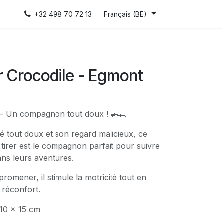
+32 498 70 72 13
Français (BE)
er Crocodile - Egmont
er – Un compagnon tout doux ! 🚗🐊
é tout doux et son regard malicieux, ce
tirer est le compagnon parfait pour suivre
ans leurs aventures.
 promener, il stimule la motricité tout en
 réconfort.
 10 x 15 cm