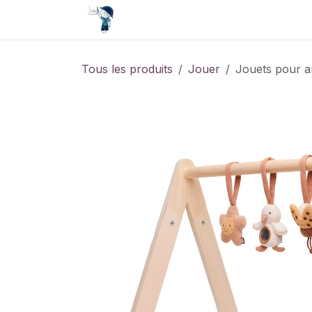
Se rendre au contenu
Accueil
Contact
Événements
Tous les produits
Jouer
Jouets pour ar