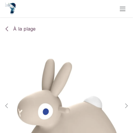
Se rendre au contenu
À la plage