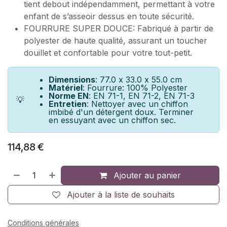
tient debout indépendamment, permettant à votre
enfant de s’asseoir dessus en toute sécurité.
FOURRURE SUPER DOUCE: Fabriqué à partir de
polyester de haute qualité, assurant un toucher
douillet et confortable pour votre tout-petit.
Dimensions
: 77.0 x 33.0 x 55.0 cm
Matériel
: Fourrure: 100% Polyester
Norme EN
: EN 71-1, EN 71-2, EN 71-3
💡
Entretien
: Nettoyer avec un chiffon
imbibé d'un détergent doux. Terminer
en essuyant avec un chiffon sec.
114,88
€
Ajouter au panier
Ajouter à la liste de souhaits
Conditions générales