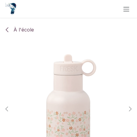
Se rendre au contenu
À l'école