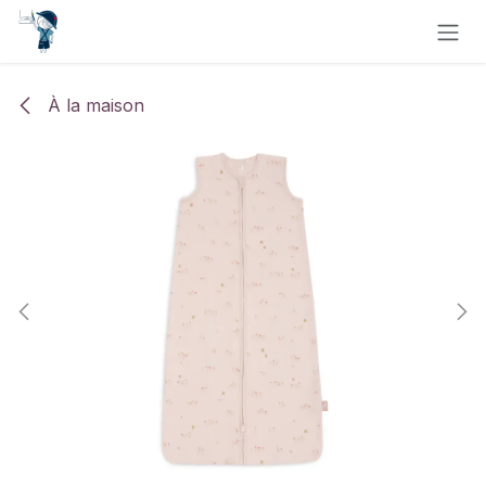
Se rendre au contenu
À la maison