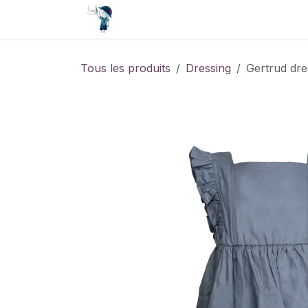
Se rendre au contenu
Accueil
Contact
Événements
Tous les produits
Dressing
Gertrud dre