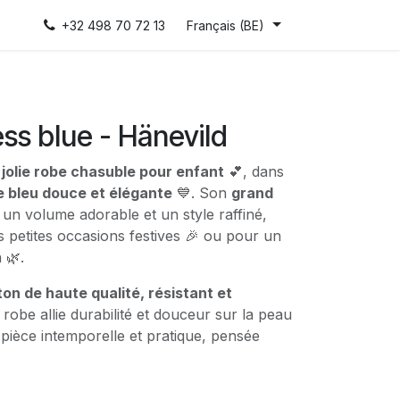
+32 498 70 72 13
Français (BE)
ss blue - Hänevild
 jolie robe chasuble pour enfant
💕, dans
e bleu douce et élégante
💙. Son
grand
un volume adorable et un style raffiné,
es petites occasions festives 🎉 ou pour un
 🌿.
on de haute qualité, résistant et
 robe allie durabilité et douceur sur la peau
e pièce intemporelle et pratique, pensée