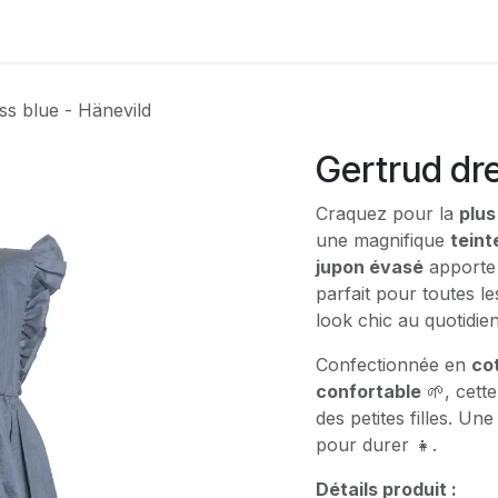
Contactez-nous
ss blue - Hänevild
Gertrud dre
Craquez pour la
plus
une magnifique
teint
jupon évasé
apporte 
parfait pour toutes l
look chic au quotidien
Confectionnée en
cot
confortable
🌱, cette
des petites filles. Un
pour durer 👧.
Détails produit :