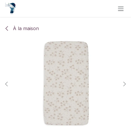
Se rendre au contenu
À la maison