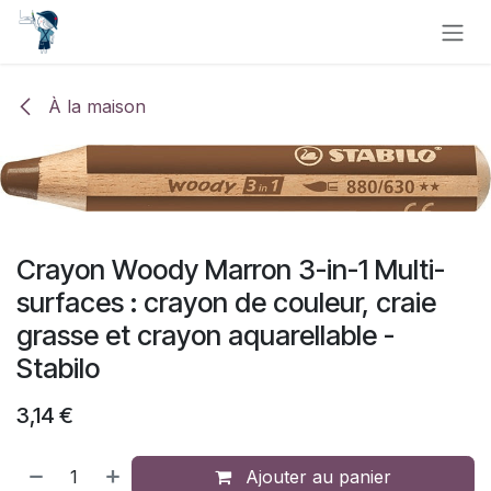
Se rendre au contenu
À la maison
Crayon Woody Marron 3-in-1 Multi-
surfaces : crayon de couleur, craie
grasse et crayon aquarellable -
Stabilo
3,14
€
Ajouter au panier