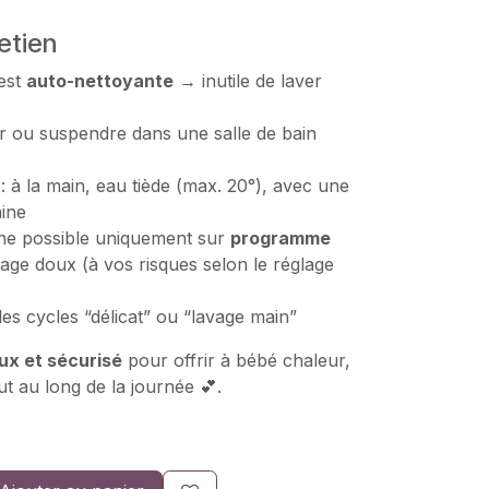
etien
 est
auto-nettoyante
→ inutile de laver
ur ou suspendre dans une salle de bain
: à la main, eau tiède (max. 20°), avec une
aine
ne possible uniquement sur
programme
rage doux (à vos risques selon le réglage
 les cycles “délicat” ou “lavage main”
ux et sécurisé
pour offrir à bébé chaleur,
ut au long de la journée 💕.