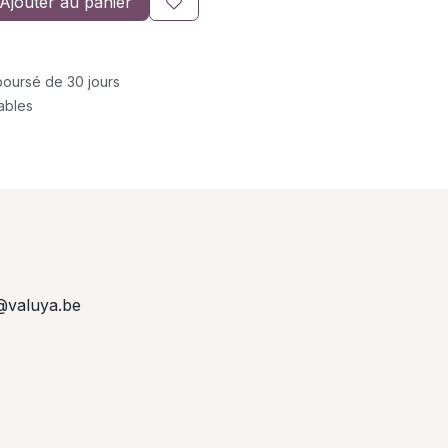
Ajouter au panier
mboursé de 30 jours
rables
@valuya.be