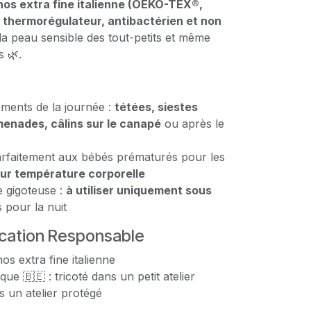
nos extra fine italienne (OEKO-TEX®,
t
thermorégulateur, antibactérien et non
 la peau sensible des tout-petits et même
 🌿.
oments de la journée :
tétées, siestes
menades, câlins sur le canapé
ou après le
arfaitement aux bébés prématurés pour les
eur température corporelle
e gigoteuse :
à utiliser uniquement sous
s pour la nuit
ication Responsable
os extra fine italienne
ue 🇧🇪 : tricoté dans un petit atelier
ans un atelier protégé