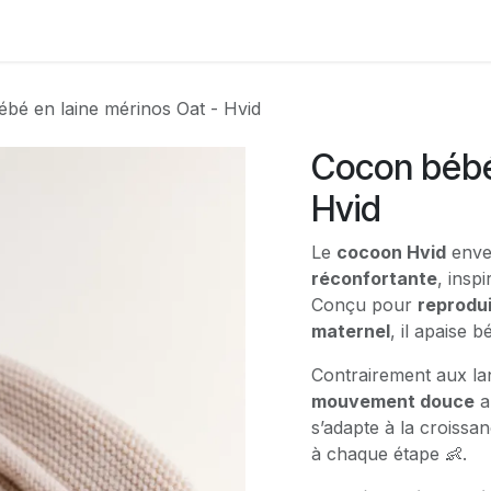
Contactez-nous
bé en laine mérinos Oat - Hvid
Cocon bébé 
Hvid
Le
cocoon Hvid
enve
réconfortante
, insp
Conçu pour
reprodui
maternel
, il apaise 
Contrairement aux la
mouvement douce
a
s’adapte à la croissa
à chaque étape 👶.