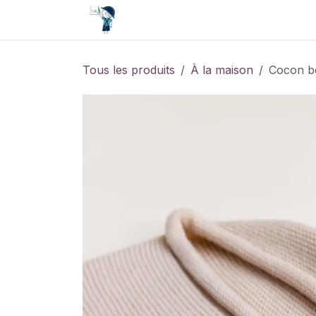
Se rendre au contenu
Accueil
Contact
Événements
Tous les produits
À la maison
Cocon bé