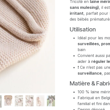
Tricoté en
laine méri
sans mulesing)
, il es
irritant
, parfait pour
des bébés prématurés
Utilisation
Idéal pour les m
surveillées, pro
bain
Convient aussi p
aider à
réguler l
❗ Ce n’est pas un
surveillance
, pa
Matière & Fabr
100 % laine mérin
Fabriqué en Belgiq
familial et fini d
Design déposé