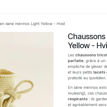
Contactez-nous
n laine mérinos Light Yellow - Hvid
Chaussons e
Yellow - Hv
Les
chaussons trico
parfaite
, grâce à un
empêche de glisser de
et leurs petits
lacets
praticité au quotidien.
En laine mérinos extr
mulesing), ces chau
respirants
: ils gard
et agréablement secs 