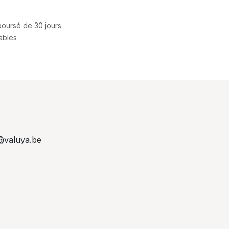
mboursé de 30 jours
rables
@valuya.be