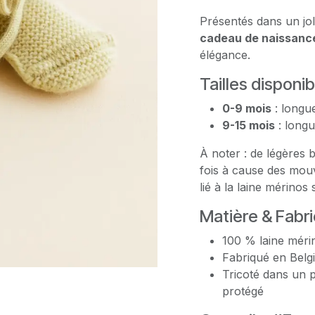
Présentés dans un jo
cadeau de naissance
élégance.
Tailles disponi
0-9 mois
: longu
9-15 mois
: longu
À noter : de légères
fois à cause des mo
lié à la laine mérinos 
Matière & Fabr
100 % laine mérin
Fabriqué en Belg
Tricoté dans un pet
protégé