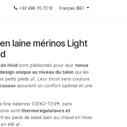
+32 498 70 72 13
Français (BE)
n laine mérinos Light
id
tés Hvid
sont plébiscités pour leur
tenue
design unique au niveau du talon
qui les
s petits pieds 👶. Leur tricot sans couture
 cousus
assurent un confort optimal et une
a fine italienne (OEKO-TEX®, sans
ssons sont
thermorégulateurs et
ent les pieds de bébé bien au chaud en hiver
en été 🌿.