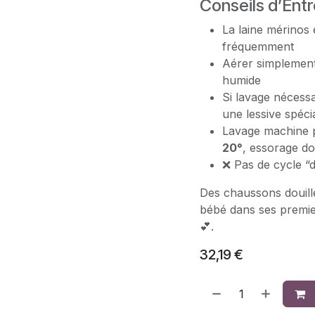
Conseils d’Entr
La laine mérinos
fréquemment
Aérer simplement 
humide
Si lavage nécessa
une lessive spécia
Lavage machine 
20°
, essorage do
❌ Pas de cycle “d
Des chaussons douill
bébé dans ses premier
💕.
32,19
€