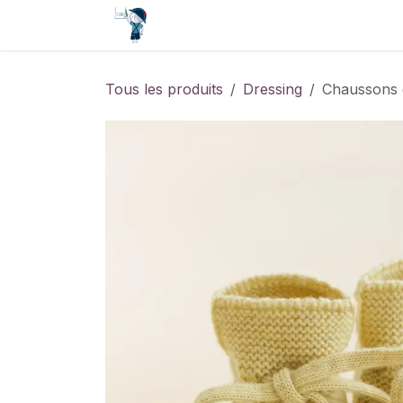
Se rendre au contenu
Accueil
Contact
Événements
Tous les produits
Dressing
Chaussons e