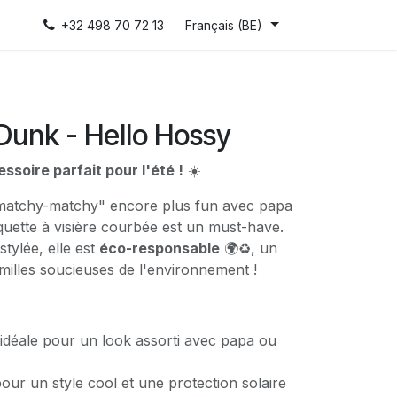
+32 498 70 72 13
Français (BE)
Dunk - Hello Hossy
ssoire parfait pour l'été !
☀️
atchy-matchy" encore plus fun avec papa
uette à visière courbée est un must-have.
stylée, elle est
éco-responsable
🌍♻️, un
amilles soucieuses de l'environnement !
 idéale pour un look assorti avec papa ou
our un style cool et une protection solaire