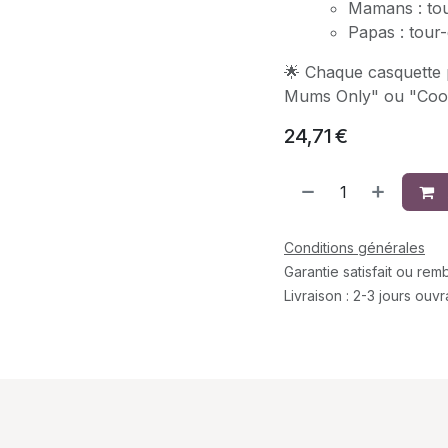
Mamans : tou
Papas : tour
🌟 Chaque casquette 
Mums Only" ou "Cool
24,71
€
Conditions générales
Garantie satisfait ou re
Livraison : 2-3 jours ouv