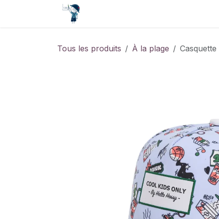
Se rendre au contenu
Accueil
Contact
Événements
Tous les produits
À la plage
Casquette