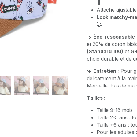
🌞
Attache ajustabl
Look matchy-m
🥰
🌿
Éco-responsable
et 20% de coton biolo
(Standard 100)
et
GR
choix durable et de qu
🧼
Entretien :
Pour ga
délicatement à la ma
Marseille. Pas de mac
Tailles :
Taille 9-18 mois 
Taille 2-5 ans : 
Taille +6 ans : t
Pour les adultes :