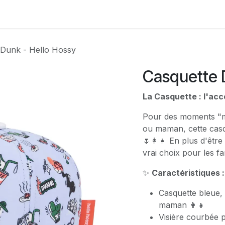
Contactez-nous
 Dunk - Hello Hossy
Casquette 
La Casquette : l'acce
Pour des moments "m
ou maman, cette casq
🌷👩‍👧 En plus d'être 
vrai choix pour les f
✨
Caractéristiques :
Casquette bleue,
maman 👩‍👧
Visière courbée p