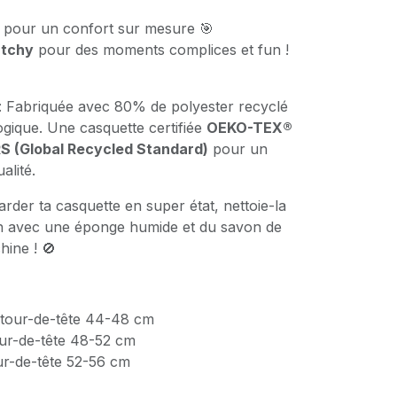
e pour un confort sur mesure 🎯
atchy
pour des moments complices et fun !
: Fabriquée avec 80% de polyester recyclé
gique. Une casquette certifiée
OEKO-TEX®
S (Global Recycled Standard)
pour un
alité.
rder ta casquette en super état, nettoie-la
in avec une éponge humide et du savon de
hine ! 🚫
: tour-de-tête 44-48 cm
tour-de-tête 48-52 cm
our-de-tête 52-56 cm