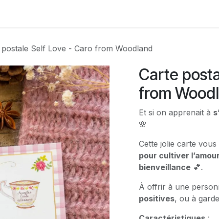
Contactez-nous
 postale Self Love - Caro from Woodland
Carte posta
from Wood
Et si on apprenait à
s
🌸
Cette jolie carte vou
pour cultiver l’amour
bienveillance
💕.
À offrir à une perso
positives
, ou à gar
Caractéristiques
: