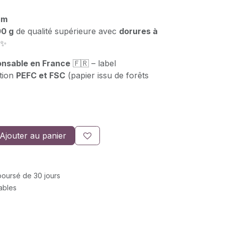
cm
0 g
de qualité supérieure avec
dorures à
 ✨
onsable en France
🇫🇷 – label
ation
PEFC et FSC
(papier issu de forêts
Ajouter au panier
mboursé de 30 jours
rables