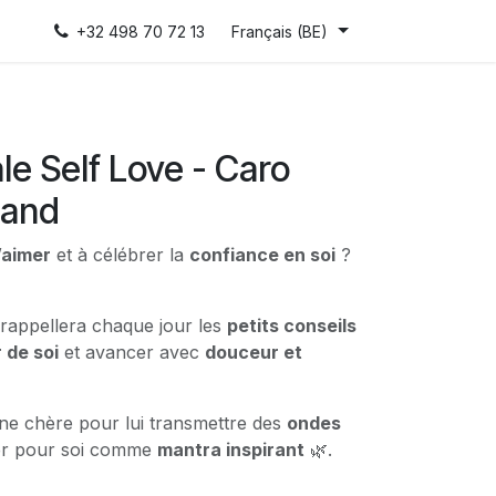
+32 498 70 72 13
Français (BE)
le Self Love - Caro
land
’aimer
et à célébrer la
confiance en soi
?
s rappellera chaque jour les
petits conseils
 de soi
et avancer avec
douceur et
nne chère pour lui transmettre des
ondes
der pour soi comme
mantra inspirant
🌿.