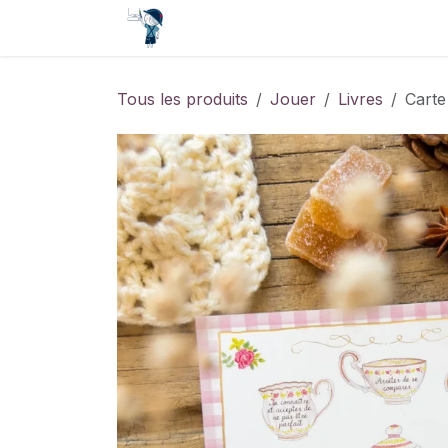
Se rendre au contenu
Accueil
Contact
Événements
Tous les produits
Jouer
Livres
Carte