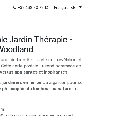
+32 498 70 72 13
Français (BE)
le Jardin Thérapie -
Woodland
ource de bien-être, a été une révélation et
. Cette carte postale lui rend hommage en
vertus apaisantes et inspirantes
.
es
jardiniers en herbe
ou à garder pour soi
te
philosophie du bonheur au naturel
🌿.
cm
0 g
de qualité avec
dorures à chaud