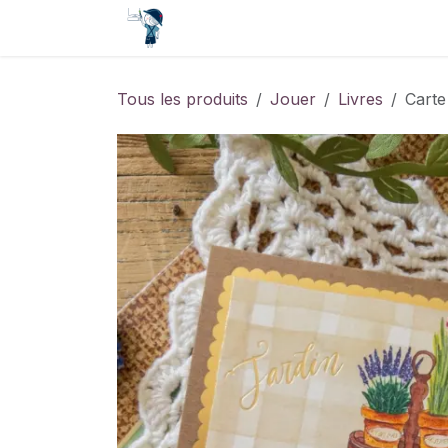
Se rendre au contenu
Accueil
Contact
Événements
Tous les produits
Jouer
Livres
Carte