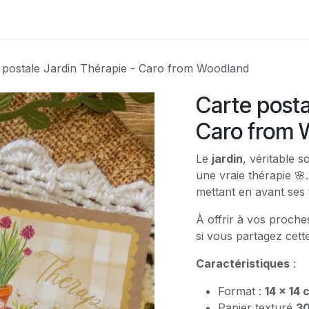
Contactez-nous
 postale Jardin Thérapie - Caro from Woodland
Carte posta
Caro from 
Le
jardin
, véritable s
une vraie thérapie 🌸
mettant en avant ses
À offrir à vos proch
si vous partagez cet
Caractéristiques
:
Format :
14 x 14 
Papier texturé
30