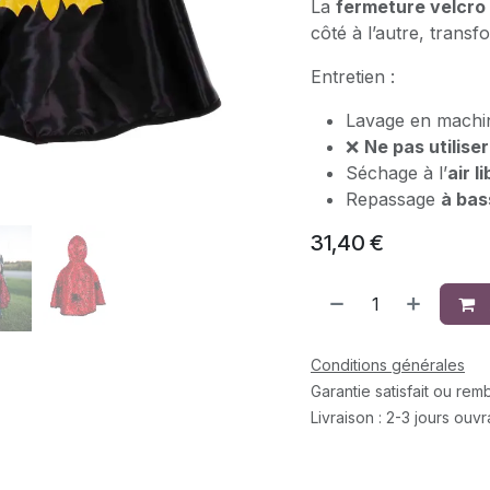
La
fermeture velcro
côté à l’autre, tran
Entretien :
Lavage en mach
❌
Ne pas utilise
Séchage à l’
air l
Repassage
à bas
31,40
€
Conditions générales
Garantie satisfait ou re
Livraison : 2-3 jours ouv