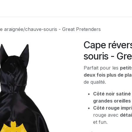
Contactez-nous
le araignée/chauve-souris - Great Pretenders
Cape réver
souris - Gr
Parfait pour les
peti
deux fois plus de pla
de qualité.
Côté noir satiné
grandes oreilles
Côté rouge impri
rouge avec
détai
et fun.