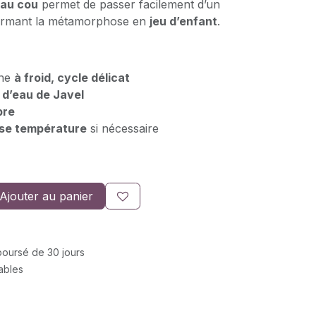
 au cou
permet de passer facilement d’un
sformant la métamorphose en
jeu d’enfant
.
ine
à froid, cycle délicat
r d’eau de Javel
ibre
se température
si nécessaire
Ajouter au panier
mboursé de 30 jours
rables