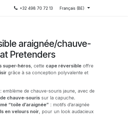
+32 498 70 72 13
Français (BE)
sible araignée/chauve-
eat Pretenders
ts super-héros
, cette
cape réversible
offre
isir
grâce à sa conception polyvalente et
: emblème de chauve-souris jaune, avec de
 de chauve-souris
sur la capuche.
mé “toile d’araignée”
: motifs d’araignée
ls en velours noir
, pour un look audacieux