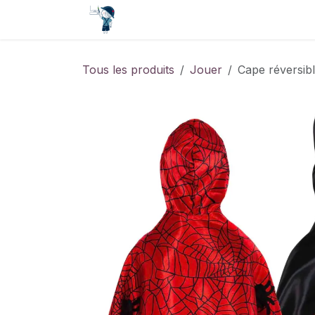
Se rendre au contenu
Accueil
Contact
Événements
Tous les produits
Jouer
Cape réversib