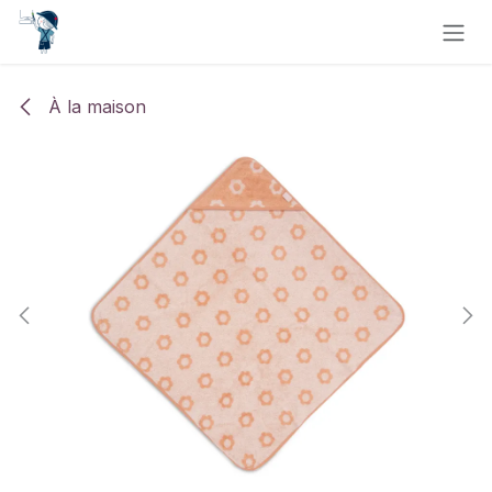
Se rendre au contenu
À la maison