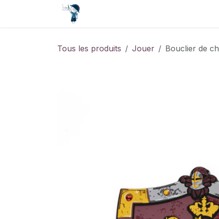
Se rendre au contenu
Accueil
Contact
Événements
Tous les produits
Jouer
Bouclier de c