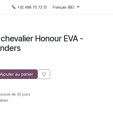
+32 498 70 72 13
Français (BE)
 chevalier Honour EVA -
enders
Ajouter au panier
mboursé de 30 jours
rables