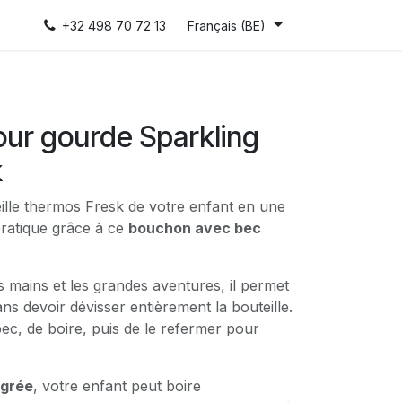
+32 498 70 72 13
Français (BE)
ur gourde Sparkling
k
ille thermos Fresk de votre enfant en une
ratique grâce à ce
bouchon avec bec
s mains et les grandes aventures, il permet
ns devoir dévisser entièrement la bouteille.
e bec, de boire, puis de le refermer pour
égrée
, votre enfant peut boire