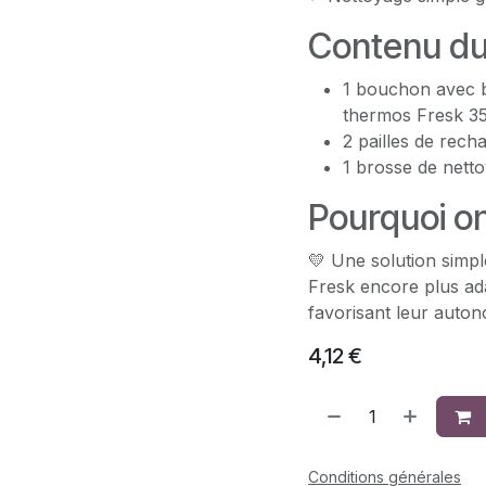
Contenu du
1 bouchon avec b
thermos Fresk 35
2 pailles de rech
1 brosse de netto
Pourquoi on
💛 Une solution simpl
Fresk encore plus ada
favorisant leur auton
4,12
€
Conditions générales