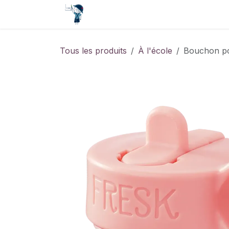
Se rendre au contenu
Accueil
Contact
Événements
Tous les produits
À l'école
Bouchon po