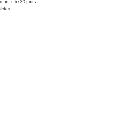
mboursé de 30 jours
rables