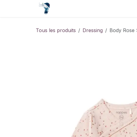
Se rendre au contenu
Accueil
Contact
Événements
Tous les produits
Dressing
Body Rose 