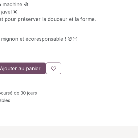
n machine 🚫
 javel ❌
at pour préserver la douceur et la forme.
s mignon et écoresponsable ! 🌸😊
Ajouter au panier
mboursé de 30 jours
rables