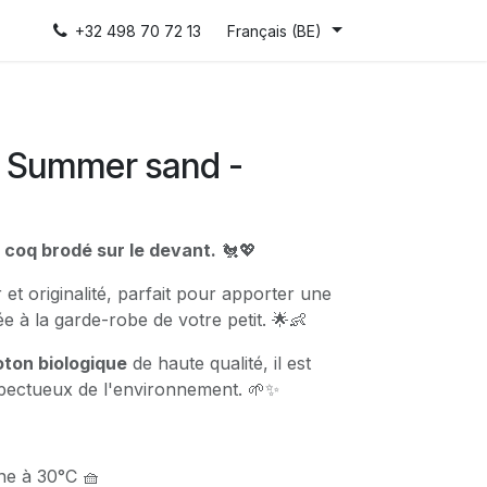
+32 498 70 72 13
Français (BE)
 Summer sand -
 coq brodé sur le devant.
🐔💖
et originalité, parfait pour apporter une
e à la garde-robe de votre petit. 🌟👶
ton biologique
de haute qualité, il est
spectueux de l'environnement. 🌱✨
ne à 30°C 🧺