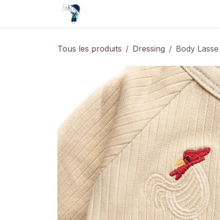
Se rendre au contenu
Accueil
Contact
Événements
Tous les produits
Dressing
Body Lasse