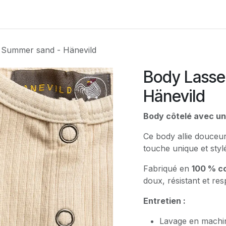
Contactez-nous
 Summer sand - Hänevild
Body Lasse
Hänevild
Body côtelé avec un
Ce body allie douceur 
touche unique et stylé
Fabriqué en
100 % co
doux, résistant et re
Entretien :
Lavage en machi