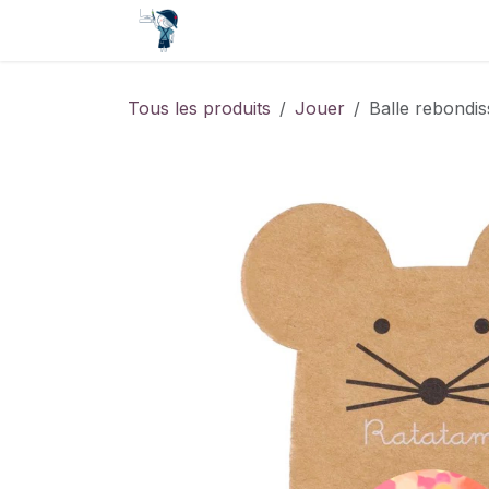
Se rendre au contenu
Accueil
Contact
Événements
Tous les produits
Jouer
Balle rebondi