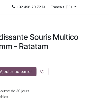
+32 498 70 72 13
Français (BE)
dissante Souris Multico
 mm - Ratatam
Ajouter au panier
mboursé de 30 jours
rables