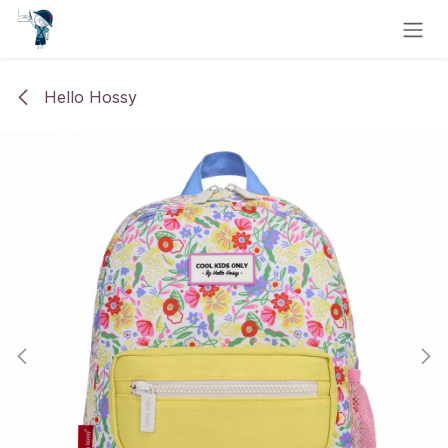
Se rendre au contenu
Hello Hossy