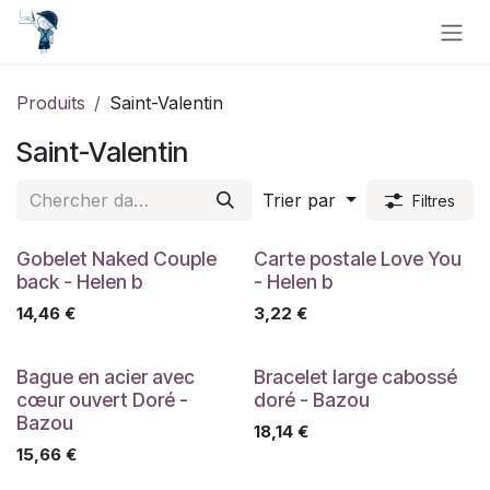
Se rendre au contenu
Produits
Saint-Valentin
Saint-Valentin
Trier par
Filtres
Gobelet Naked Couple
Carte postale Love You
back - Helen b
- Helen b
14,46
€
3,22
€
Bague en acier avec
Bracelet large cabossé
cœur ouvert Doré -
doré - Bazou
Bazou
18,14
€
15,66
€