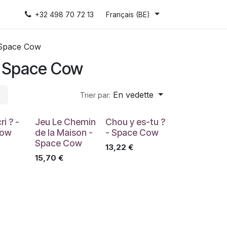
+32 498 70 72 13
Français (BE)
 Space Cow
/ Space Cow
En vedette
Trier par:
ri ? -
Jeu Le Chemin
Chou y es-tu ?
Cow
de la Maison -
- Space Cow
Space Cow
13,22
€
15,70
€