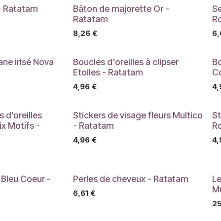
 - Ratatam
Bâton de majorette Or -
S
Ratatam
R
8,26
€
6,
ane irisé Nova
Boucles d'oreilles à clipser
Bo
Etoiles - Ratatam
C
4,96
€
4,
 d’oreilles
Stickers de visage fleurs Multico
St
x Motifs -
- Ratatam
R
4,96
€
4,
e Bleu Coeur -
Perles de cheveux - Ratatam
Le
Mu
6,61
€
25