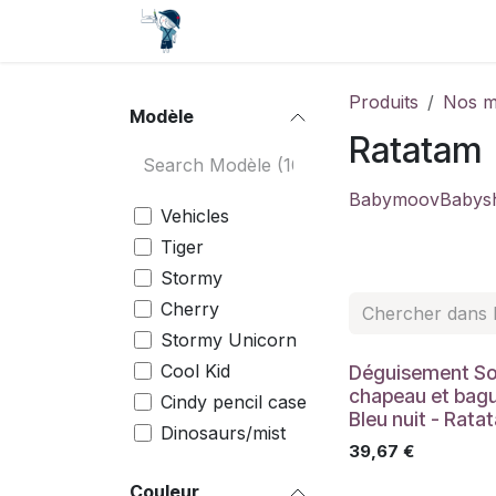
Se rendre au contenu
Accueil
Contact
Événements
Produits
Nos m
Modèle
Ratatam
Babymoov
Babys
Vehicles
Tiger
Stormy
Cherry
Stormy Unicorn
Cool Kid
Déguisement So
chapeau et bag
Cindy pencil case
Bleu nuit - Rata
Dinosaurs/mist
39,67
€
Cat/tuscany rose
Couleur
dinos bleus