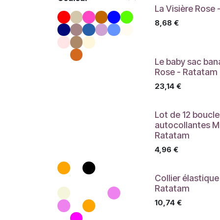
La Visière Rose
hippocampes
8,68
€
roses
fleurs beiges
écru phoque
Le baby sac ban
écru pommes
Rose - Ratatam
Ratons
23,14
€
Feuilles
nude
Lot de 12 boucles
caramel
autocollantes Mi
sienne
Ratatam
averse
4,96
€
argile
ML
Collier élastiqu
Ratatam
GRT
10,74
€
MIT
sable