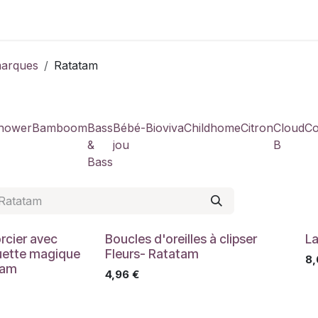
Contactez-nous
arques
Ratatam
hower
Bamboom
Bass
Bébé-
Bioviva
Childhome
Citron
Cloud
Co
&
jou
B
Bass
rcier avec
Boucles d'oreilles à clipser
La
uette magique
Fleurs- Ratatam
8,
tam
4,96
€