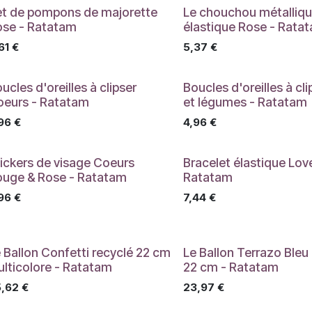
et de pompons de majorette
Le chouchou métalliq
ose - Ratatam
élastique Rose - Rata
61
€
5,37
€
ucles d'oreilles à clipser
Boucles d'oreilles à cli
oeurs - Ratatam
et légumes - Ratatam
96
€
4,96
€
ickers de visage Coeurs
Bracelet élastique Lov
ouge & Rose - Ratatam
Ratatam
96
€
7,44
€
 Ballon Confetti recyclé 22 cm
Le Ballon Terrazo Bleu
lticolore - Ratatam
22 cm - Ratatam
,62
€
23,97
€