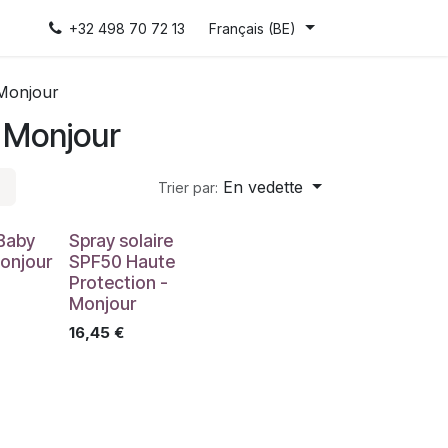
+32 498 70 72 13
Français (BE)
Monjour
 Monjour
En vedette
Trier par:
Baby
Spray solaire
onjour
SPF50 Haute
Protection -
Monjour
16,45
€