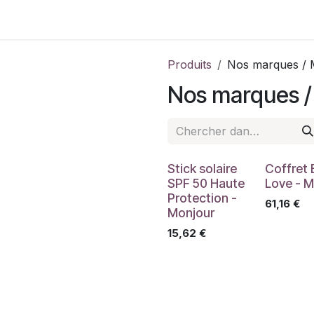
Contactez-nous
Produits
Nos marques / 
Nos marques /
Stick solaire
Coffret 
SPF 50 Haute
Love - M
Protection -
61,16
€
Monjour
15,62
€