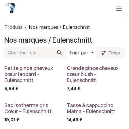
Se rendre au contenu
Produits
Nos marques / Eulenschnitt
Nos marques / Eulenschnitt
Trier par
Filtres
Petite pince cheveux
Grande pince cheveux
cœur léopard -
cœur blush -
Eulenschnitt
Eulenschnitt
5,54
€
7,44
€
Sac isotherme gris
Tasse à cappuccino
Cœur - Eulenschnitt
Mama - Eulenschnitt
19,01
€
14,46
€