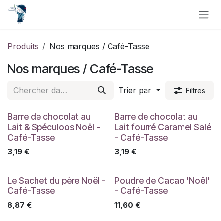
Se rendre au contenu
Produits
Nos marques / Café-Tasse
Nos marques / Café-Tasse
Trier par
Filtres
Barre de chocolat au
Barre de chocolat au
Lait & Spéculoos Noël -
Lait fourré Caramel Salé
Café-Tasse
- Café-Tasse
3,19
€
3,19
€
Le Sachet du père Noël -
Poudre de Cacao 'Noël'
Café-Tasse
- Café-Tasse
8,87
€
11,60
€