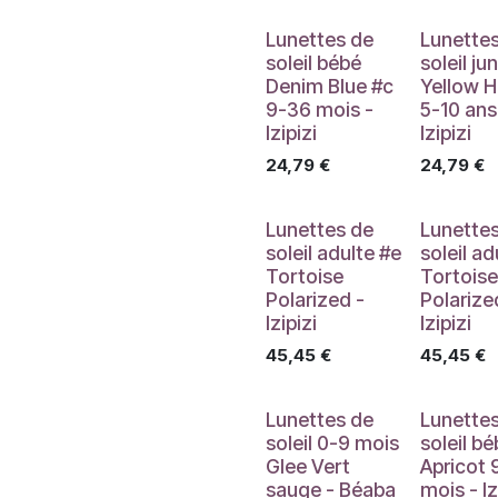
Lunettes de
Lunette
soleil bébé
soleil jun
Denim Blue #c
Yellow 
9-36 mois -
5-10 ans
Izipizi
Izipizi
24,79
€
24,79
€
Lunettes de
Lunette
soleil adulte #e
soleil ad
Tortoise
Tortoise
Polarized -
Polarize
Izipizi
Izipizi
45,45
€
45,45
€
Lunettes de
Lunette
soleil 0-9 mois
soleil b
Glee Vert
Apricot 
sauge - Béaba
mois - Iz