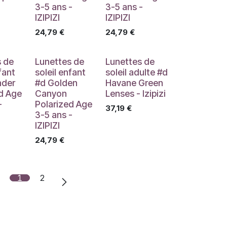
3-5 ans -
3-5 ans -
IZIPIZI
IZIPIZI
24,79
€
24,79
€
s de
Lunettes de
Lunettes de
fant
soleil enfant
soleil adulte #d
nder
#d Golden
Havane Green
d Age
Canyon
Lenses - Izipizi
-
Polarized Age
37,19
€
3-5 ans -
IZIPIZI
24,79
€
1
2