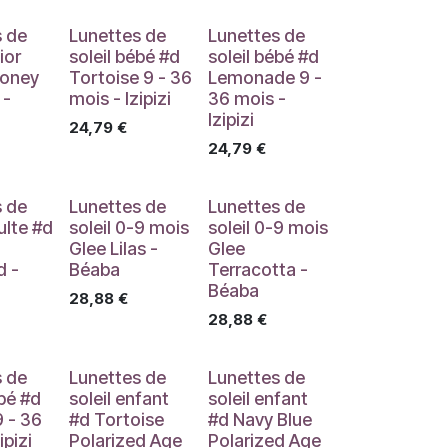
s de
Lunettes de
Lunettes de
ior
soleil bébé #d
soleil bébé #d
Honey
Tortoise 9 - 36
Lemonade 9 -
 -
mois - Izipizi
36 mois -
Izipizi
24,79
€
24,79
€
s de
Lunettes de
Lunettes de
ulte #d
soleil 0-9 mois
soleil 0-9 mois
Glee Lilas -
Glee
d -
Béaba
Terracotta -
Béaba
28,88
€
28,88
€
s de
Lunettes de
Lunettes de
ébé #d
soleil enfant
soleil enfant
9 - 36
#d Tortoise
#d Navy Blue
ipizi
Polarized Age
Polarized Age