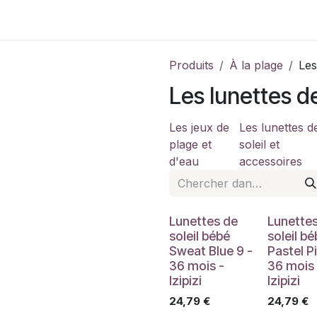
Contactez-nous
Produits
À la plage
Les
Les lunettes de
Les jeux de
Les lunettes d
plage et
soleil et
d'eau
accessoires
Lunettes de
Lunette
soleil bébé
soleil b
Sweat Blue 9 -
Pastel Pi
36 mois -
36 mois 
Izipizi
Izipizi
24,79
€
24,79
€