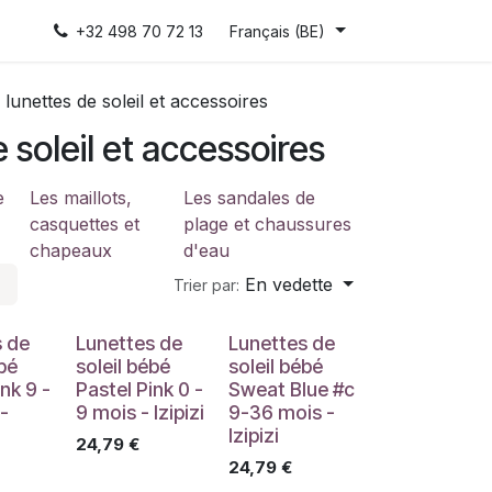
+32 498 70 72 13
Français (BE)
 lunettes de soleil et accessoires
 soleil et accessoires
e
Les maillots,
Les sandales de
casquettes et
plage et chaussures
chapeaux
d'eau
En vedette
Trier par:
s de
Lunettes de
Lunettes de
ébé
soleil bébé
soleil bébé
nk 9 -
Pastel Pink 0 -
Sweat Blue #c
-
9 mois - Izipizi
9-36 mois -
Izipizi
24,79
€
24,79
€