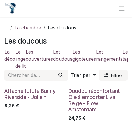
Se rendre au contenu
...
La chambre
Les doudous
Les doudous
La
Le
Les
Les
Les
Les
Les
déco
linge
couvertures
doudous
gigoteuses
rangements
tapi
de lit
Trier par
Filtres
Attache tutute Bunny
Doudou réconfortant
Riverside - Jollein
Oie à emporter Liva
Beige - Flow
8,26
€
Amsterdam
24,75
€